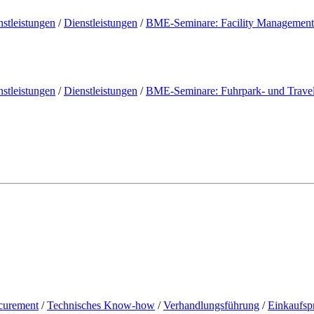
nstleistungen
/
Dienstleistungen
/
BME-Seminare: Facility Management 
nstleistungen
/
Dienstleistungen
/
BME-Seminare: Fuhrpark- und Trav
curement
/
Technisches Know-how
/
Verhandlungsführung
/
Einkaufsp