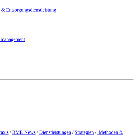
& Entsorgungsdienstleistung
elmanagement
raxis
/
BME-News
/
Dienstleistungen
/
Strategien
/
Methoden &