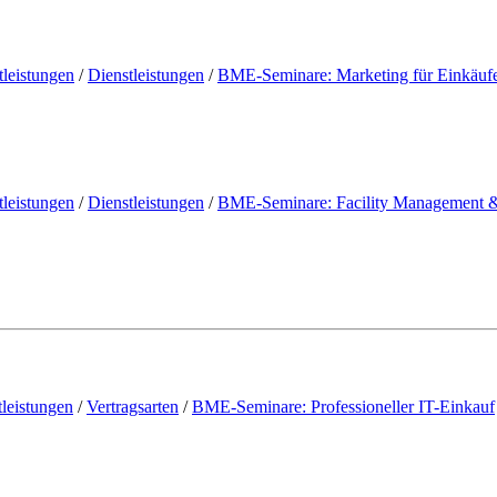
tleistungen
/
Dienstleistungen
/
BME-Seminare: Marketing für Einkäuf
tleistungen
/
Dienstleistungen
/
BME-Seminare: Facility Management & 
tleistungen
/
Vertragsarten
/
BME-Seminare: Professioneller IT-Einkauf